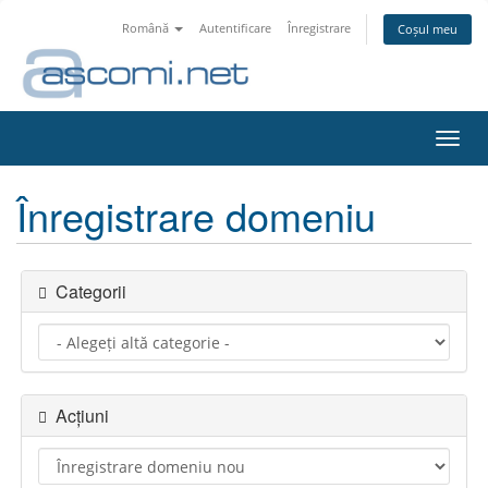
Română
Autentificare
Înregistrare
Coșul meu
Navi
Toggl
Înregistrare domeniu
Categorii
Acțiuni