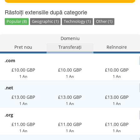
Răsfoiți extensiile după categorie
Popular (8)
Geographic (1)
Technology (1)
Other (1)
Domeniu
Pret nou
Transferați
Reînnoire
.com
£10.00 GBP
£10.00 GBP
£10.00 GBP
1 An
1 An
1 An
.net
£13.00 GBP
£13.00 GBP
£13.00 GBP
1 An
1 An
1 An
.org
£11.00 GBP
£11.00 GBP
£11.00 GBP
1 An
1 An
1 An