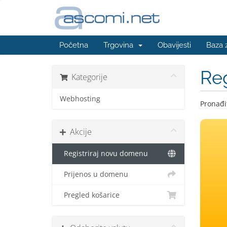
Početna
Trgovina
Obavijesti
Baza 
Reg
Kategorije
Webhosting
Pronađit
Akcije
Registriraj novu domenu
Prijenos u domenu
Pregled košarice