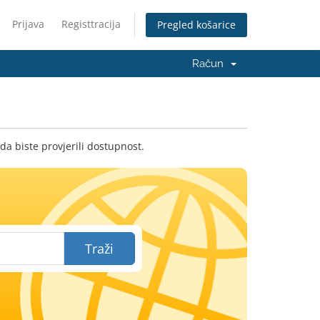
Prijava
Registtracija
Pregled košarice
Račun
da biste provjerili dostupnost.
Traži