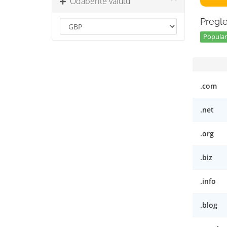
Odaberite valutu
Pregle
Popular 
.com
.net
.org
.biz
.info
.blog