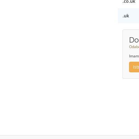
.co.uk
.uk
Do
Odabe
Imamo
Is