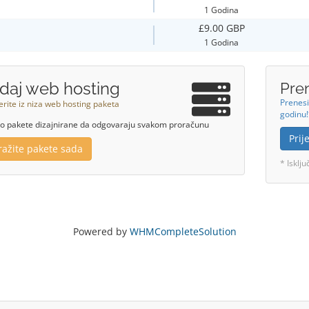
1 Godina
£9.00 GBP
1 Godina
daj web hosting
Pre
Prenesi
rite iz niza web hosting paketa
godinu
 pakete dizajnirane da odgovaraju svakom proračunu
Pri
tražite pakete sada
* Isklj
Powered by
WHMCompleteSolution