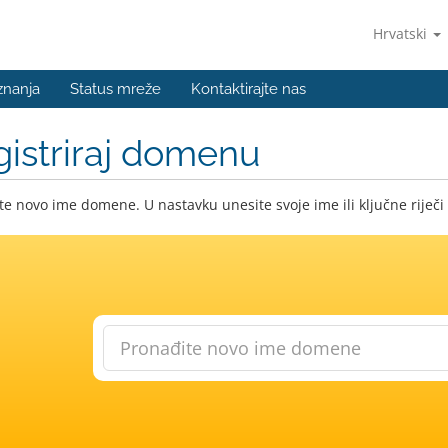
Hrvatski
znanja
Status mreže
Kontaktirajte nas
istriraj domenu
e novo ime domene. U nastavku unesite svoje ime ili ključne riječi 