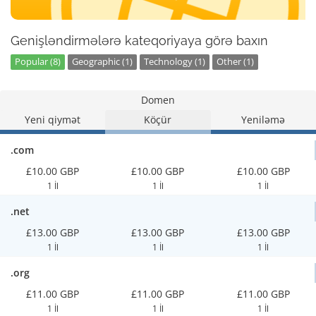
Genişləndirmələrə kateqoriyaya görə baxın
Popular (8)
Geographic (1)
Technology (1)
Other (1)
Domen
Yeni qiymət
Köçür
Yeniləmə
.com
£10.00 GBP
£10.00 GBP
£10.00 GBP
1 İl
1 İl
1 İl
.net
£13.00 GBP
£13.00 GBP
£13.00 GBP
1 İl
1 İl
1 İl
.org
£11.00 GBP
£11.00 GBP
£11.00 GBP
1 İl
1 İl
1 İl