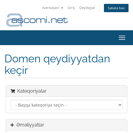
Azerbaijani
Giriş
Qeydiyyat
Səbətə bax
Naviq
keçid
Domen qeydiyyatdan
keçir
Kateqoriyalar
Əməliyyatlar