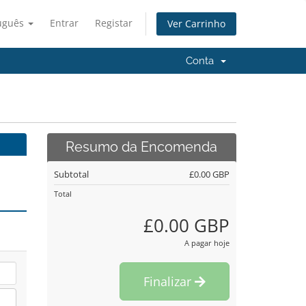
uguês
Entrar
Registar
Ver Carrinho
Conta
Resumo da Encomenda
Subtotal
£0.00 GBP
Total
£0.00 GBP
A pagar hoje
Finalizar