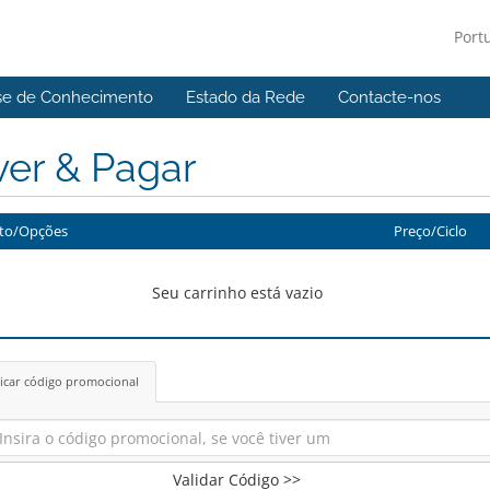
Port
se de Conhecimento
Estado da Rede
Contacte-nos
ver & Pagar
to/Opções
Preço/Ciclo
Seu carrinho está vazio
icar código promocional
Validar Código >>