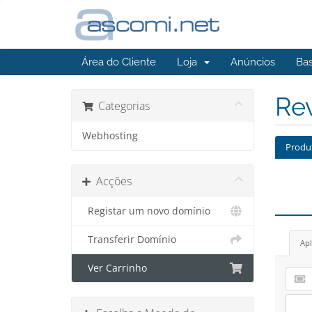
Área do Cliente
Loja
Anúncios
Ba
Re
Categorias
Webhosting
Produ
Acções
Registar um novo domínio
Transferir Domínio
Apl
Ver Carrinho