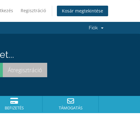
tkezés
Regisztráció
Kosár megtekintése
Fiók
t...
BEFIZETÉS
TÁMOGATÁS