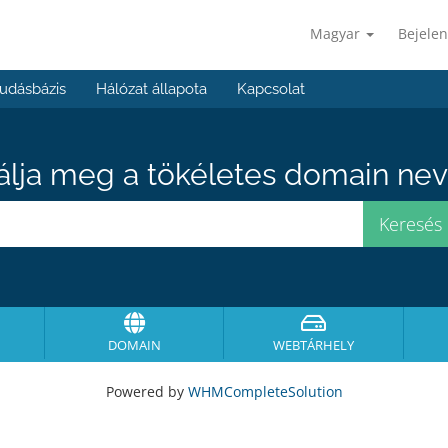
Magyar
Bejelen
udásbázis
Hálózat állapota
Kapcsolat
álja meg a tökéletes domain neve
DOMAIN
WEBTÁRHELY
Powered by
WHMCompleteSolution