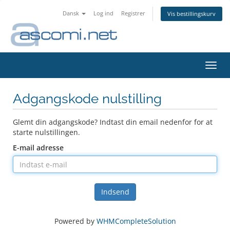
Dansk
Log ind
Registrer
Vis bestillingskurv
Skift
navig
Adgangskode nulstilling
Glemt din adgangskode? Indtast din email nedenfor for at
starte nulstillingen.
E-mail adresse
Indsend
Powered by
WHMCompleteSolution