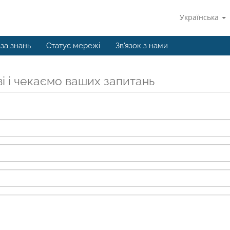
Українська
за знань
Статус мережі
Зв'язок з нами
і і чекаємо ваших запитань