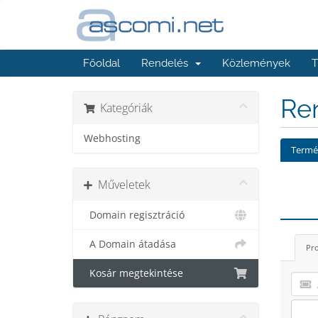
Főoldal
Rendelés
Közlemények
T
Ren
Kategóriák
Webhosting
Termék
Műveletek
Domain regisztráció
A Domain átadása
Pro
Kosár megtekintése