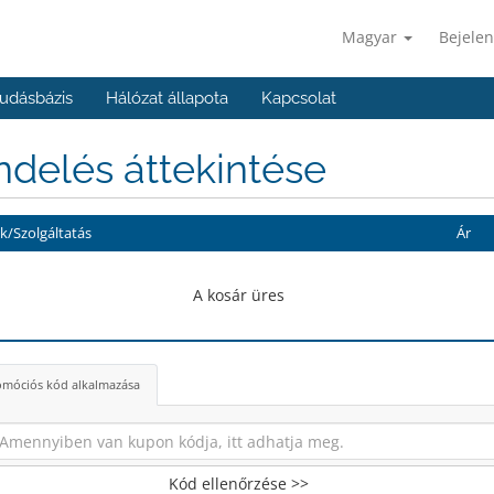
Magyar
Bejelen
udásbázis
Hálózat állapota
Kapcsolat
delés áttekintése
/Szolgáltatás
Ár
A kosár üres
móciós kód alkalmazása
Kód ellenőrzése >>