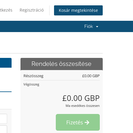
tkezés
Regisztráció
Kosár megtekintése
Fiók
Rendelés összesítése
Részösszeg
£0.00 GBP
Végösszeg
£0.00 GBP
Ma esedékes összesen
Fizetés