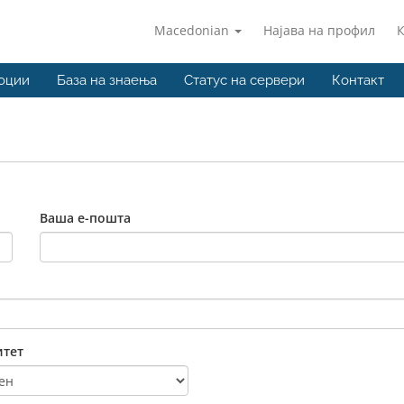
Macedonian
Најава на профил
оции
База на знаења
Статус на сервери
Контакт
Ваша е-пошта
тет