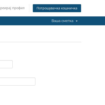
Креирај профил
Потрошувачка кошничка
Ваша сметка