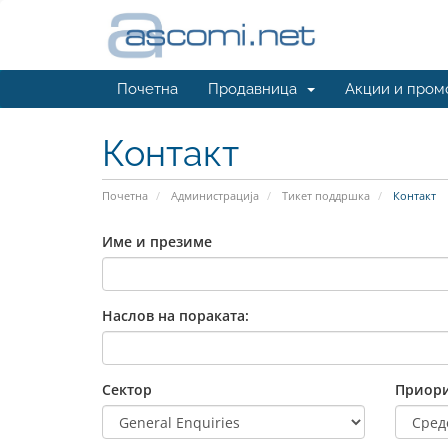
Почетна
Продавница
Акции и пром
Контакт
Почетна
Администрација
Тикет поддршка
Контакт
Име и презиме
Наслов на пораката:
Сектор
Приори